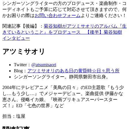
シンガーソングライターの方のプロデュース・楽曲制作・コ
ーディネイトもご予算に応じて対応させて頂きますので、何
かお困りの際は
お問い合わせフォーム
よりご連絡ください！
関連記事【後編】：
菊谷知樹がアツミサオリのアルバム『生
きているということ』をプロデュース 【後半】菊谷知樹
インタビュー
アツミサオリ
Twitter：
@atsumisaori
Blog：
アツミサオリのある日の黄昏時☆日々思う所
シンガーソングライター。静岡県磐田市出身。
2004年にテレビアニメ「美鳥の日々」のED主題歌『もう少
し…もう少し…』でメジャーデビュー。楽曲提供 伊藤かな
恵さん、侵略イカ娘、『映画プリキュアスーパースター
ズ！』ED「七色の世界」など
担当：塩屋