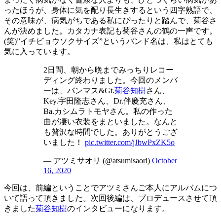
ったほうが、身体に気を配り長生きするという四字熟語で、
その意味が、病気がちである私にぴったりと踏んで、菊谷さ
んが決めました。カタカナ表記も菊谷さんの鶴の一声です。
(笑)”イチビョウソクサイズ”というバンド名は、私はとても
気に入っています。
2日間、朝から晩までみっちりレコー
ディング終わりました。今回のメンバ
ーは、バンマス&Gt.
菊谷知樹
さん、
Key.宇田隆志さん、Dr.伴慶充さん、
Ba.カシムラトモヤさん。私の作った
曲が凄い衣装をまといました。なんと
も贅沢な時間でした。ありがとうござ
いました！
pic.twitter.com/jJbwPxZK5o
— アツミサオリ (@atsumisaori)
October
16, 2020
今回は、前編ということでアツミさんご本人にアルバムにつ
いて語って頂きました。次回後編は、プロデュースさせて頂
きました
菊谷知樹
のインタビューになります。