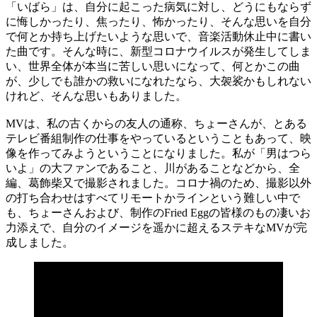
「いばら」は、自分に起こった病気に対し、どうにもならず
に悔しかったり、焦ったり、怖かったり、そんな思いを自分
で何とか持ち上げたいような思いで、音楽活動休止中に書い
た曲です。そんな時に、新型コロナウイルスが発生してしま
い、世界全体が本当に苦しい思いになって、何とかこの曲
が、少しでも誰かの救いになれたなら、大袈裟かもしれない
けれど、そんな思いもありました。
MVは、私の古くからの友人の通称、ちょーさんが、とある
テレビ番組制作の仕事をやっているということもあって、映
像を作ってみようということになりました。私が「男はつら
いよ」の大ファンであること、川があることなどから、全
編、葛飾柴又で撮影されました。コロナ禍のため、撮影以外
の打ち合わせはすべてリモートかラインという難しい中で
も、ちょーさんおよび、制作のFried Eggの皆様のもの凄いお
力添えで、自分のイメージを遥かに超えるステキなMVが完
成しました。