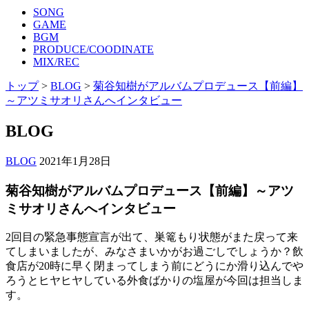
SONG
GAME
BGM
PRODUCE/COODINATE
MIX/REC
トップ
>
BLOG
>
菊谷知樹がアルバムプロデュース【前編】
～アツミサオリさんへインタビュー
BLOG
BLOG
2021年1月28日
菊谷知樹がアルバムプロデュース【前編】～アツ
ミサオリさんへインタビュー
2回目の緊急事態宣言が出て、巣篭もり状態がまた戻って来
てしまいましたが、みなさまいかがお過ごしでしょうか？飲
食店が20時に早く閉まってしまう前にどうにか滑り込んでや
ろうとヒヤヒヤしている外食ばかりの塩屋が今回は担当しま
す。