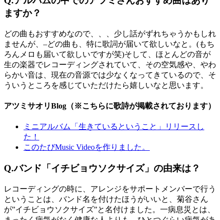
Q.アルバムの中でのアツミさんおすすめ曲はあり
ますか？
どの曲もおすすめなので、、、少し話がずれちゃうかもしれ
ませんが、–どの曲も、特に歌詞が届いて欲しいなと。(もち
ろんメロも届いて欲しいですが笑)そして、ほとんどの音が
生の楽器でレコーディングされていて、その空気感や、やわ
らかい音は、現在の音源では少なくなってきているので、そ
ういうところを感じていただけたら嬉しいなと思います。
アツミサオリBlog（※こちらに歌詩が掲載されております）
ミニアルバム「生きているということ」リリースし
た！
このたびMusic Videoを作りました。
Q.バンド「イチビョウソクサイズ
」
の由来は？
レコーディングの時に、アレンジをサポートメンバーで行う
ということは、バンド名を付けたほうがいいと、菊谷さん
が”イチビョウソクサイズ”と名付けました。一病息災とは、
まったく病気がなく健康な人よりも、ひとつぐらい病気があ