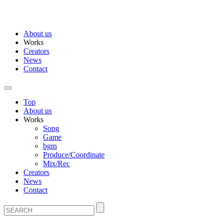
About us
Works
Creators
News
Contact
Top
About us
Works
Song
Game
bgm
Produce/Coordinate
Mix/Rec
Creators
News
Contact