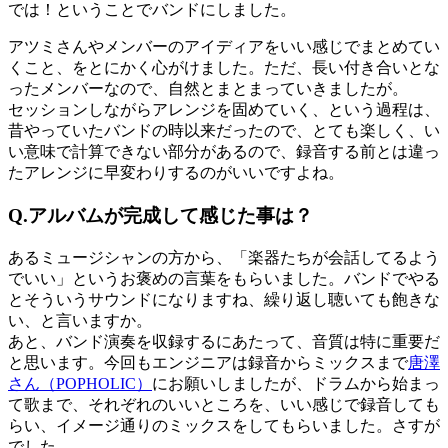
では！ということでバンドにしました。
アツミさんやメンバーのアイディアをいい感じでまとめてい
くこと、をとにかく心がけました。ただ、長い付き合いとな
ったメンバーなので、自然とまとまっていきましたが。
セッションしながらアレンジを固めていく、という過程は、
昔やっていたバンドの時以来だったので、とても楽しく、い
い意味で計算できない部分があるので、録音する前とは違っ
たアレンジに早変わりするのがいいですよね。
Q.アルバムが完成して感じた事
は？
あるミュージシャンの方から、「楽器たちが会話してるよう
でいい」というお褒めの言葉をもらいました。バンドでやる
とそういうサウンドになりますね、繰り返し聴いても飽きな
い、と言いますか。
あと、バンド演奏を収録するにあたって、音質は特に重要だ
と思います。今回もエンジニアは録音からミックスまで
唐澤
さん（POPHOLIC）
にお願いしましたが、ドラムから始まっ
て歌まで、それぞれのいいところを、いい感じで録音しても
らい、イメージ通りのミックスをしてもらいました。さすが
でした。