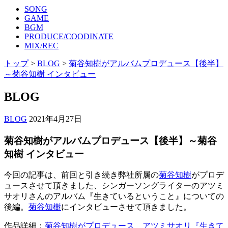
SONG
GAME
BGM
PRODUCE/COODINATE
MIX/REC
トップ
>
BLOG
>
菊谷知樹がアルバムプロデュース【後半】
～菊谷知樹 インタビュー
BLOG
BLOG
2021年4月27日
菊谷知樹がアルバムプロデュース【後半】～菊谷
知樹 インタビュー
今回の記事は、前回と引き続き弊社所属の
菊谷知樹
がプロデ
ュースさせて頂きました、シンガーソングライターのアツミ
サオリさんのアルバム『生きているということ』についての
後編。
菊谷知樹
にインタビューさせて頂きました。
作品詳細：
菊谷知樹がプロデュース アツミサオリ『生きて