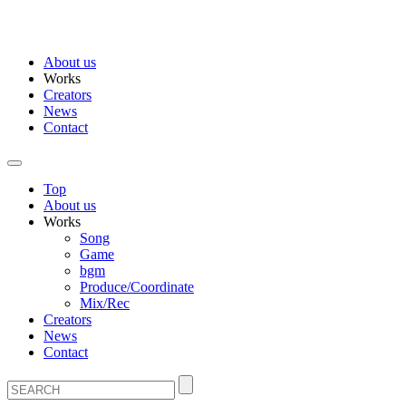
About us
Works
Creators
News
Contact
Top
About us
Works
Song
Game
bgm
Produce/Coordinate
Mix/Rec
Creators
News
Contact