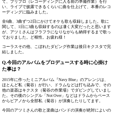
て、プリプロ（レコーディングに入る前の準備作業）を行
い、ライブで披露できるくらいに曲を仕上げて、本番のレコ
ーディングに臨みました。
全6曲、3曲ずつ2日にかけてオケも歌も収録しました。歌に
関して、1日に3曲も収録するのは凄く大変だったと思います
が、アツミさんはフラフラになりながらも納得するまで歌っ
ておりました。ど根性。お疲れ様！
コーラスその他、こぼれたダビング作業は後日キクスタで完
結しました。
Q.
今回のアルバムをプロデュースする時に心掛け
た事は？
2015年に作ったミニアルバム『Navy Blue』のアレンジは、
ほとんど私（菊谷）が行い、ドラムなどは打ち込みで、その
他の楽器はキクスタ（菊谷の作業場）でダビングしていまし
た。その後のシングル「Not Over」などはドラムからベース
からピアノから全部私（菊谷）が演奏したりしてます。
今回のアツミさんの歌と楽曲はバンドの演奏が絶対によいの