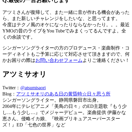
Q.最後の一言お願いします
アツミさんが復帰して、また一緒に音が作れる機会があった
ら、また新しいチャレンジをしたいな、と思ってます。
今度はテクノ風のオケになったりならなかったり。。。最近
YMOの昔のライブをYou Tubeでみまくってるんですよ。全
くの余談です。
シンガーソングライターの方のプロデュース・楽曲制作・コ
ーディネイトもご予算に応じて対応させて頂きますので、何
かお困りの際は
お問い合わせフォーム
よりご連絡ください！
アツミサオリ
Twitter：
@atsumisaori
Blog：
アツミサオリのある日の黄昏時☆日々思う所
シンガーソングライター。静岡県磐田市出身。
2004年にテレビアニメ「美鳥の日々」のED主題歌『もう少
し…もう少し…』でメジャーデビュー。楽曲提供 伊藤かな
恵さん、侵略イカ娘、『映画プリキュアスーパースター
ズ！』ED「七色の世界」など