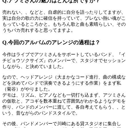
Q.アツミさんの魅力はどんな所ですか？
売れない、、などと、自虐的に自分を語ったりしてますが、
実は自分の歌の力に確信を持っていて、ブレない熱い魂がこ
もっているところかと。もちろん歌と曲も素晴らしい、その
うちバカ売れすると思ってますよ。
Q.今回のアルバムのアレンジの過程は？
今作はライブでアツミさんをサポートしているバンド、『イ
チビョウソクサイズ』のメンバーで、スタジオでセッション
しながら、と決めていました。
なので、ヘッドアレンジ（大まかなコード進行、曲の構成な
どを決めてバンドで演奏できるようにする作業）をまず私
（菊谷）がやりました。
デモは、リズム、ピアノなども一切打ち込まず、アツミさん
の仮歌と、アコギを数本重ねて雰囲気がわかるようなデモを
作り、バンドのメンバーに渡して、各自考えてもらう、、と
いう、昔ながらのバンドスタイルで。
その後、バンドメンバーで川崎にある貸スタジオに集合し