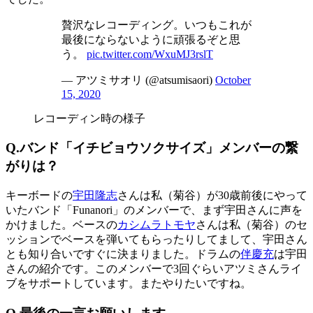
贅沢なレコーディング。いつもこれが
最後にならないように頑張るぞと思
う。
pic.twitter.com/WxuMJ3rslT
— アツミサオリ (@atsumisaori)
October
15, 2020
レコーディン時の様子
Q.バンド「イチビョウソクサイズ
」
メンバーの繋
がりは？
キーボードの
宇田隆志
さんは私（菊谷）が30歳前後にやって
いたバンド「Funanori」のメンバーで、まず宇田さんに声を
かけました。ベースの
カシムラトモヤ
さんは私（菊谷）のセ
ッションでベースを弾いてもらったりしてまして、宇田さん
とも知り合いですぐに決まりました。ドラムの
伴慶充
は宇田
さんの紹介です。このメンバーで3回ぐらいアツミさんライ
ブをサポートしています。またやりたいですね。