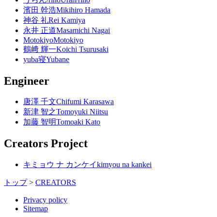
濱田 幹浩
Mikihiro Hamada
神谷 礼
Rei Kamiya
永井 正道
Masamichi Nagai
Motokiyo
Motokiyo
鶴﨑 輝一
Koichi Tsurusaki
yuba寝
Yubane
Engineer
唐澤 千文
Chifumi Karasawa
新津 智之
Tomoyuki Niitsu
加藤 智明
Tomoaki Kato
Creators Project
キミョウ ナ カンケイ
kimyou na kankei
トップ
>
CREATORS
Privacy policy
Sitemap