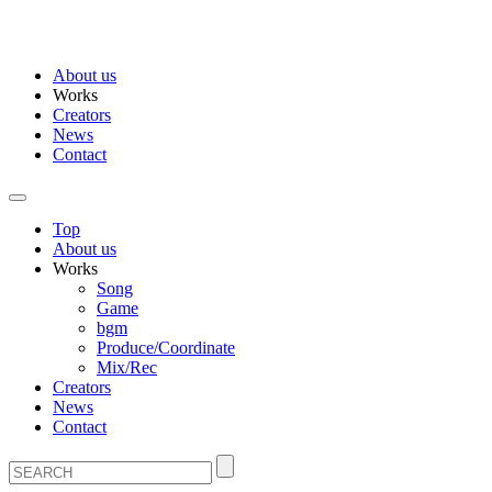
About us
Works
Creators
News
Contact
Top
About us
Works
Song
Game
bgm
Produce/Coordinate
Mix/Rec
Creators
News
Contact