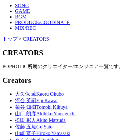
SONG
GAME
BGM
PRODUCE/COODINATE
MIX/REC
トップ
>
CREATORS
CREATORS
POPHOLIC所属のクリエイター/エンジニア一覧です。
Creators
大久保 薫
Kaoru Okubo
河合 英嗣
Eiji Kawai
菊谷 知樹
Tomoki Kikuya
山口 朗彦
Akihiko Yamaguchi
松田 彬人
Akito Matsuda
佐藤 五魚
Go Sato
山崎 寛子
Hiroko Yamasaki
うらん/rino
Uran/rino