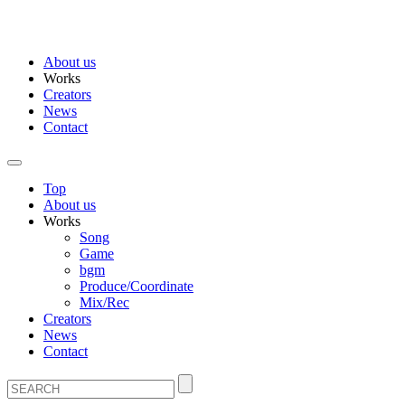
About us
Works
Creators
News
Contact
Top
About us
Works
Song
Game
bgm
Produce/Coordinate
Mix/Rec
Creators
News
Contact