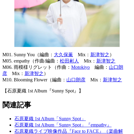
M01. Sunny You（編曲：
大久保薫
Mix：
新津智之
）
M05. empathy（作曲/編曲：
松田彬人
Mix：
新津智之
M06. 雨模様リグレット（作曲：
Motokiyo
編曲：
山口朗
彦
Mix：
新津智之
）
M10. Blooming Flower（編曲：
山口朗彦
Mix：
新津智之
【石原夏織 1st Album『Sunny Spot』】
関連記事
石原夏織 1st Album「Sunny Spot」
石原夏織 1st Album「Sunny Spot」『empathy』
石原夏織ライブ映像作品『Face to FACE』（楽曲解