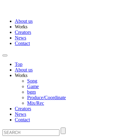
About us
Works
Creators
News
Contact
Top
About us
Works
Song
Game
bgm
Produce/Coordinate
Mix/Rec
Creators
News
Contact