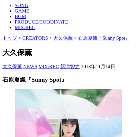
SONG
GAME
BGM
PRODUCE/COODINATE
MIX/REC
トップ
>
CREATORS
>
大久保薫
>
石原夏織『Sunny Spot』
大久保薫
大久保薫
NEWS
MIX/REC
新津智之
2018年11月14日
石原夏織『Sunny Spot』