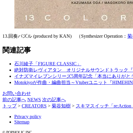
13.回奏パズル (produced by KAN) （Synthesizer Operation：
菊
関連記事
石川綾子「FIGURE CLASSIC」
絶対防衛レヴィアタン オリジナルサウンドトラック『
イナズマイレブンシリーズ5周年記念「本当にありがと
Motokiyoが作曲・編曲担当～Vtuberユニット『HIM
お問い合わせ
前の記事へ
NEWS
次の記事へ
トップ
>
CREATORS
>
菊谷知樹
>
スキマスイッチ「re:Action」
Privacy policy
Sitemap
© POPHOLIC INC.