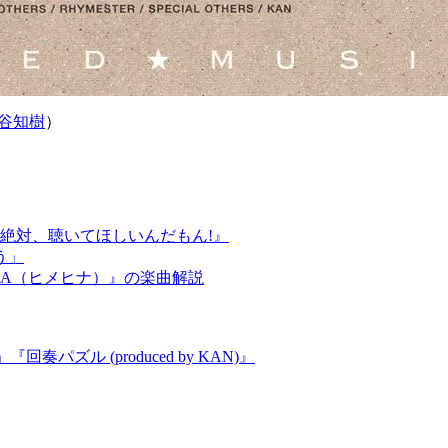
谷知樹
）
絶対、聴いてほしいんだもん!』
う」
EHINA（ヒメヒナ）』の楽曲解説
『回奏パズル (produced by KAN)』