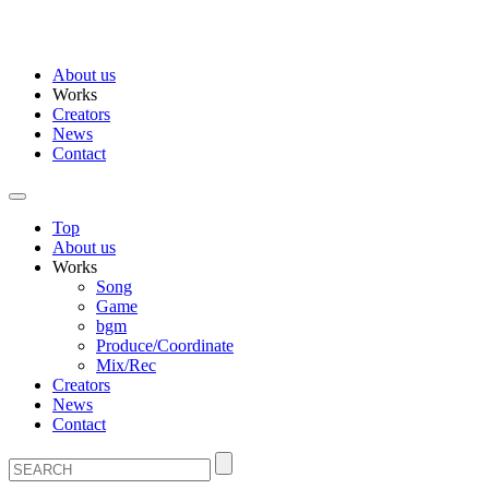
About us
Works
Creators
News
Contact
Top
About us
Works
Song
Game
bgm
Produce/Coordinate
Mix/Rec
Creators
News
Contact