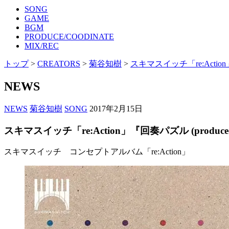
SONG
GAME
BGM
PRODUCE/COODINATE
MIX/REC
トップ
>
CREATORS
>
菊谷知樹
>
スキマスイッチ「re:Action」
NEWS
NEWS
菊谷知樹
SONG
2017年2月15日
スキマスイッチ「re:Action」『回奏パズル (produced
スキマスイッチ コンセプトアルバム
「re:Action
」