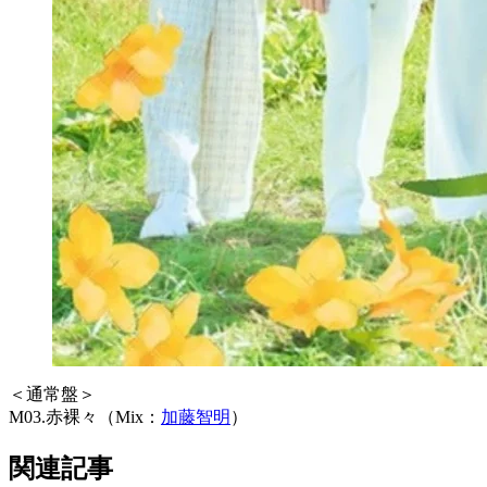
＜通常盤＞
M03.赤裸々（Mix：
加藤智明
）
関連記事