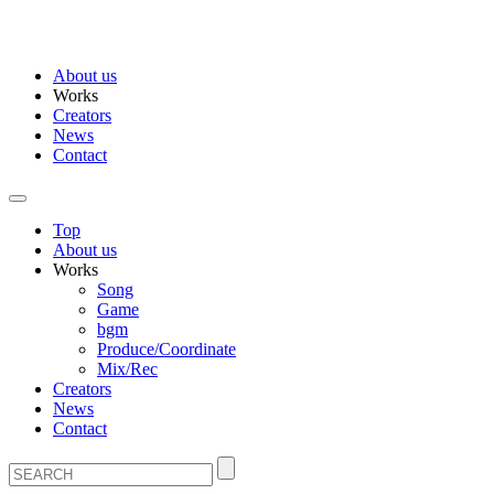
About us
Works
Creators
News
Contact
Top
About us
Works
Song
Game
bgm
Produce/Coordinate
Mix/Rec
Creators
News
Contact