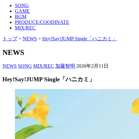
SONG
GAME
BGM
PRODUCE/COODINATE
MIX/REC
トップ
>
NEWS
>
Hey!Say!JUMP Single「ハニカミ」
NEWS
NEWS
SONG
MIX/REC
加藤智明
2026年2月11日
Hey!Say!JUMP Single「ハニカミ」