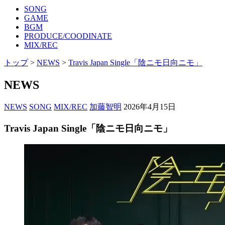
SONG
GAME
BGM
PRODUCE/COODINATE
MIX/REC
トップ
>
NEWS
>
Travis Japan Single「陰ニモ日向ニモ」
NEWS
NEWS
SONG
MIX/REC
加藤智明
2026年4月15日
Travis Japan Single「陰ニモ日向ニモ」