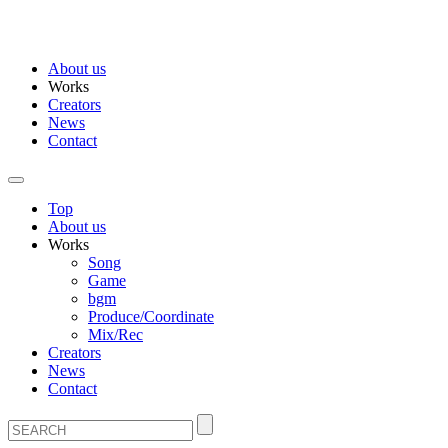
About us
Works
Creators
News
Contact
Top
About us
Works
Song
Game
bgm
Produce/Coordinate
Mix/Rec
Creators
News
Contact