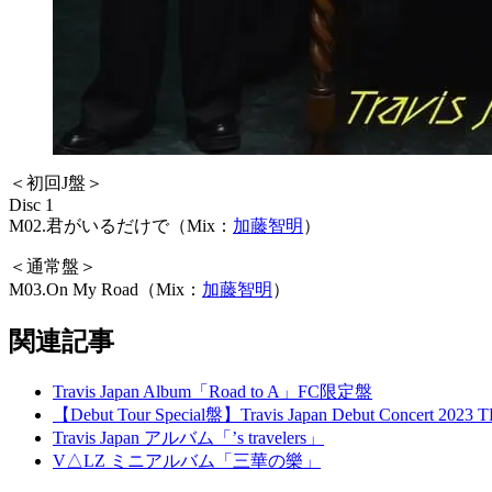
＜初回J盤＞
Disc 1
M02.君がいるだけで（Mix：
加藤智明
）
＜通常盤＞
M03.On My Road（Mix：
加藤智明
）
関連記事
Travis Japan Album「Road to A」FC限定盤
【Debut Tour Special盤】Travis Japan Debut Conc
Travis Japan アルバム「’s travelers」
V△LZ ミニアルバム「三華の樂」