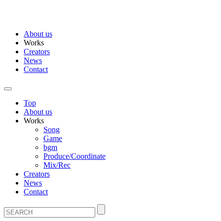
About us
Works
Creators
News
Contact
Top
About us
Works
Song
Game
bgm
Produce/Coordinate
Mix/Rec
Creators
News
Contact