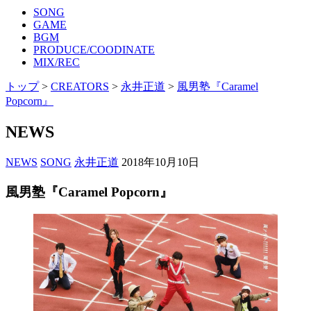
SONG
GAME
BGM
PRODUCE/COODINATE
MIX/REC
トップ
>
CREATORS
>
永井正道
>
風男塾『Caramel
Popcorn』
NEWS
NEWS
SONG
永井正道
2018年10月10日
風男塾『Caramel Popcorn』