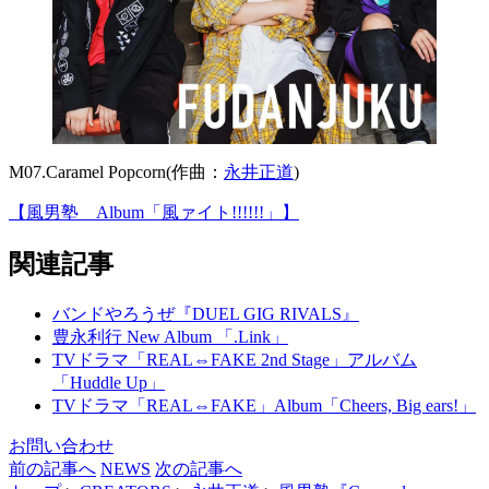
M07.Caramel Popcorn(作曲：
永井正道
)
【風男塾 Album「風ァイト!!!!!!」】
関連記事
バンドやろうぜ『DUEL GIG RIVALS』
豊永利行 New Album 「.Link」
TVドラマ「REAL⇔FAKE 2nd Stage」アルバム
「Huddle Up」
TVドラマ「REAL⇔FAKE」Album「Cheers, Big ears!」
お問い合わせ
前の記事へ
NEWS
次の記事へ