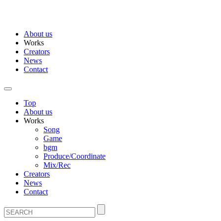
About us
Works
Creators
News
Contact
Top
About us
Works
Song
Game
bgm
Produce/Coordinate
Mix/Rec
Creators
News
Contact