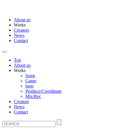
About us
Works
Creators
News
Contact
Top
About us
Works
Song
Game
bgm
Produce/Coordinate
Mix/Rec
Creators
News
Contact