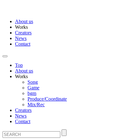
About us
Works
Creators
News
Contact
Top
About us
Works
Song
Game
bgm
Produce/Coordinate
Mix/Rec
Creators
News
Contact