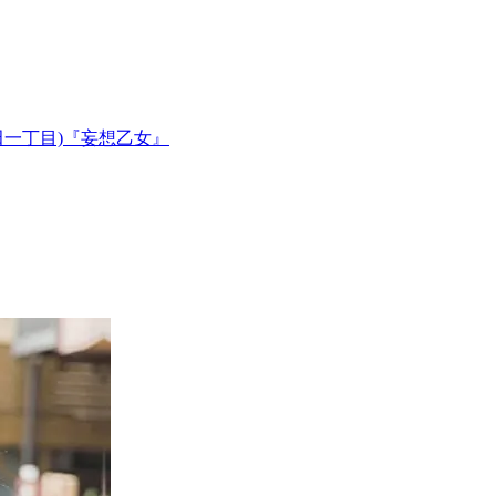
田一丁目)『妄想乙女』