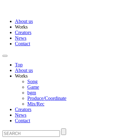
About us
Works
Creators
News
Contact
Top
About us
Works
Song
Game
bgm
Produce/Coordinate
Mix/Rec
Creators
News
Contact