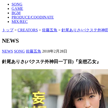
SONG
GAME
BGM
PRODUCE/COODINATE
MIX/REC
トップ
>
CREATORS
>
佐藤五魚
>
針尾ありさ(バクステ外神
NEWS
NEWS
SONG
佐藤五魚
2018年2月28日
針尾ありさ(バクステ外神田一丁目)『妄想乙女』