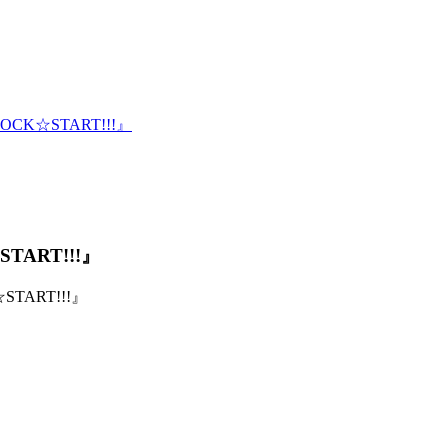
CK☆START!!!』
TART!!!』
START!!!』