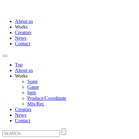
About us
Works
Creators
News
Contact
Top
About us
Works
Song
Game
bgm
Produce/Coordinate
Mix/Rec
Creators
News
Contact