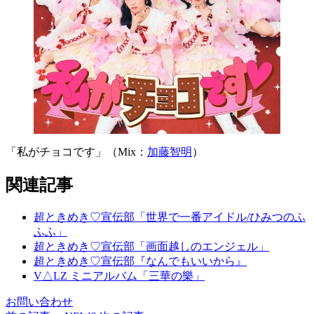
「私がチョコです」（Mix：
加藤智明
）
関連記事
超ときめき♡宣伝部「世界で一番アイドル/ひみつのふ
ふふ」
超ときめき♡宣伝部「画面越しのエンジェル」
超ときめき♡宣伝部『なんでもいいから』
V△LZ ミニアルバム「三華の樂」
お問い合わせ