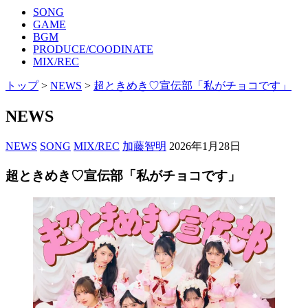
SONG
GAME
BGM
PRODUCE/COODINATE
MIX/REC
トップ
>
NEWS
>
超ときめき♡宣伝部「私がチョコです」
NEWS
NEWS
SONG
MIX/REC
加藤智明
2026年1月28日
超ときめき♡宣伝部「私がチョコです」