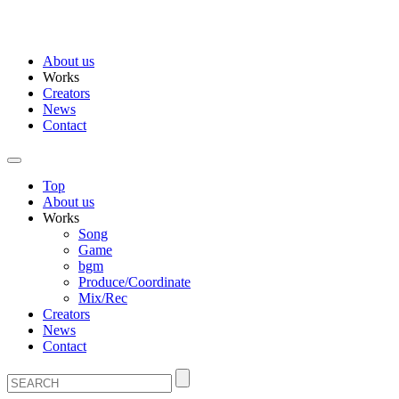
About us
Works
Creators
News
Contact
Top
About us
Works
Song
Game
bgm
Produce/Coordinate
Mix/Rec
Creators
News
Contact