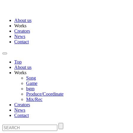
About us
Works
Creators
News
Contact
Top
About us
Works
Song
Game
bgm
Produce/Coordinate
Mix/Rec
Creators
News
Contact