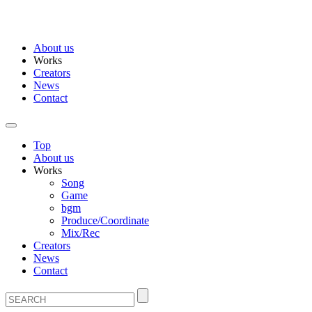
About us
Works
Creators
News
Contact
Top
About us
Works
Song
Game
bgm
Produce/Coordinate
Mix/Rec
Creators
News
Contact