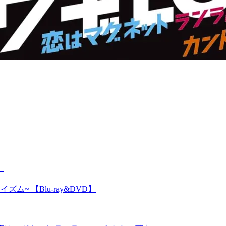
』
ム~ 【Blu-ray&DVD】