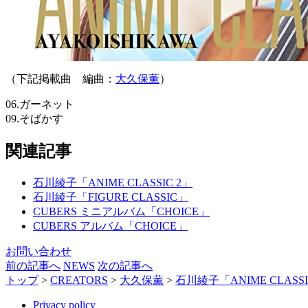
（下記掲載曲 編曲：
大久保薫
）
06.ガーネット
09.そばかす
関連記事
石川綾子「ANIME CLASSIC 2」
石川綾子「FIGURE CLASSIC」
CUBERS ミニアルバム「CHOICE」
CUBERS アルバム「CHOICE」
お問い合わせ
前の記事へ
NEWS
次の記事へ
トップ
>
CREATORS
>
大久保薫
>
石川綾子「ANIME CLASS
Privacy policy