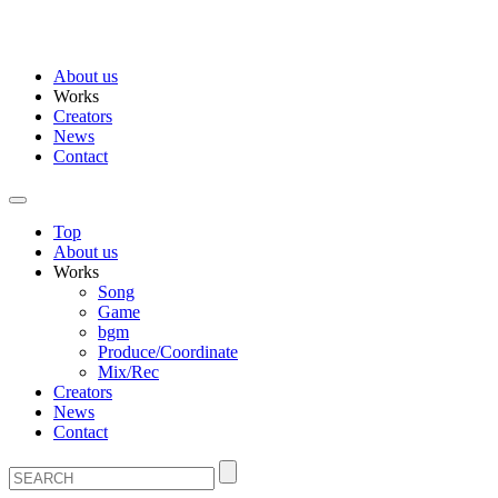
About us
Works
Creators
News
Contact
Top
About us
Works
Song
Game
bgm
Produce/Coordinate
Mix/Rec
Creators
News
Contact