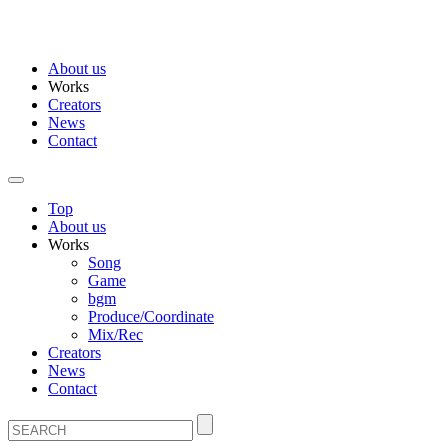
About us
Works
Creators
News
Contact
Top
About us
Works
Song
Game
bgm
Produce/Coordinate
Mix/Rec
Creators
News
Contact