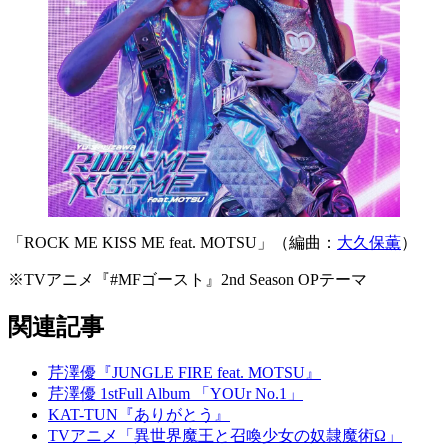
「ROCK ME KISS ME feat. MOTSU」（編曲：
大久保薫
）
※TVアニメ『#MFゴースト』2nd Season OPテーマ
関連記事
芹澤優『JUNGLE FIRE feat. MOTSU』
芹澤優 1stFull Album 「YOUr No.1」
KAT-TUN『ありがとう』
TVアニメ「異世界魔王と召喚少女の奴隷魔術Ω」