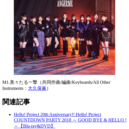
M1.美々たる一撃（共同作曲/編曲/Keyboards/All Other
Instruments：
大久保薫
）
関連記事
Hello! Project 20th Anniversary!! Hello! Project
COUNTDOWN PARTY 2018 ～ GOOD BYE & HELLO !
～【Blu-ray&DVD】