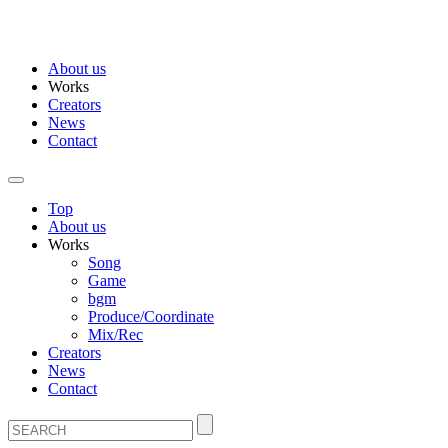
About us
Works
Creators
News
Contact
Top
About us
Works
Song
Game
bgm
Produce/Coordinate
Mix/Rec
Creators
News
Contact