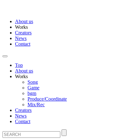
About us
Works
Creators
News
Contact
Top
About us
Works
Song
Game
bgm
Produce/Coordinate
Mix/Rec
Creators
News
Contact