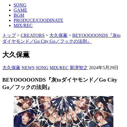
SONG
GAME
BGM
PRODUCE/COODINATE
MIX/REC
トップ
>
CREATORS
>
大久保薫
>
BEYOOOOONDS『灰to
ダイヤモンド／Go City Go／フックの法則』
大久保薫
大久保薫
NEWS
SONG
MIX/REC
新津智之
2024年5月29日
BEYOOOOONDS『灰toダイヤモンド／Go City
Go／フックの法則』