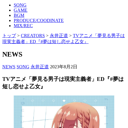
SONG
GAME
BGM
PRODUCE/COODINATE
MIX/REC
トップ
>
CREATORS
>
永井正道
>
TVアニメ「夢見る男子は
現実主義者」ED『#夢は短し恋せよ乙女』
NEWS
NEWS
SONG
永井正道
2023年8月2日
TVアニメ「夢見る男子は現実主義者」ED『#夢は
短し恋せよ乙女』