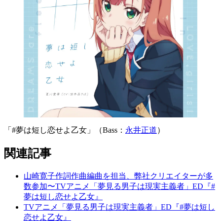
「#夢は短し恋せよ乙女」（Bass：
永井正道
）
関連記事
山崎寛子作詞作曲編曲を担当、弊社クリエイターが多
数参加〜TVアニメ「夢見る男子は現実主義者」ED『#
夢は短し恋せよ乙女』
TVアニメ「夢見る男子は現実主義者」ED『#夢は短し
恋せよ乙女』