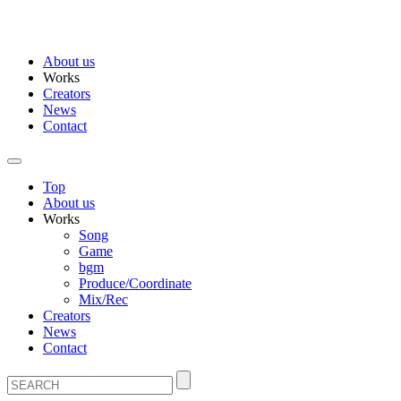
About us
Works
Creators
News
Contact
Top
About us
Works
Song
Game
bgm
Produce/Coordinate
Mix/Rec
Creators
News
Contact