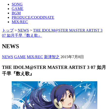
SONG
GAME
BGM
PRODUCE/COODINATE
MIX/REC
トップ
>
NEWS
>
THE IDOLM@STER MASTER ARTIST 3
07 如月千早『数え歌』
NEWS
NEWS
GAME
MIX/REC
新津智之
2015年7月8日
THE IDOLM@STER MASTER ARTIST 3 07 如月
千早『数え歌』