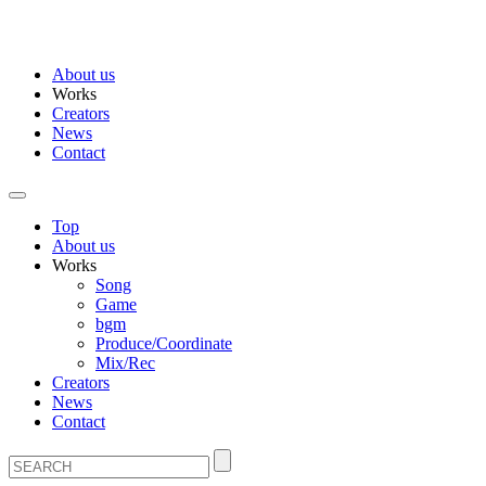
About us
Works
Creators
News
Contact
Top
About us
Works
Song
Game
bgm
Produce/Coordinate
Mix/Rec
Creators
News
Contact