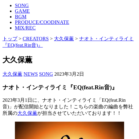
SONG
GAME
BGM
PRODUCE/COODINATE
MIX/REC
トップ
>
CREATORS
>
大久保薫
>
ナオト・インティライミ
『EQ(feat.Rin音)』
大久保薫
大久保薫
NEWS
SONG
2023年3月2日
ナオト・インティライミ『EQ(feat.Rin音)』
2023年3月1日に、ナオト・インティライミ「EQ(feat.Rin
音)」が配信開始となりました！こちらの楽曲の編曲を弊社
所属の
大久保薫
が担当させていただいております！！