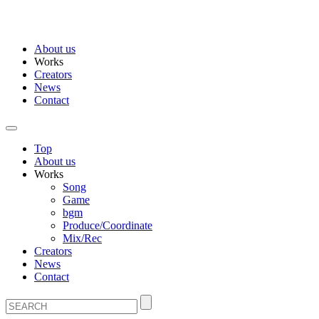
About us
Works
Creators
News
Contact
Top
About us
Works
Song
Game
bgm
Produce/Coordinate
Mix/Rec
Creators
News
Contact