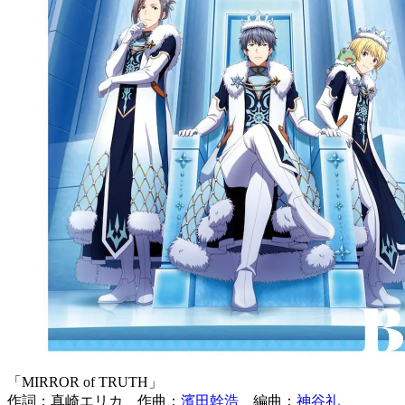
「MIRROR of TRUTH」
作詞：真崎エリカ 作曲：
濱田幹浩
編曲：
神谷礼