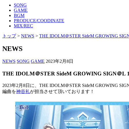
SONG
GAME
BGM
PRODUCE/COODINATE
MIX/REC
トップ
>
NEWS
>
THE IDOLM＠STER SideM GROWING SIGN＠
NEWS
NEWS
SONG
GAME
2023年2月8日
THE IDOLM＠STER SideM GROWING SIGN＠L 17
2023年2月8日に、THE IDOLM＠STER SideM GROWI
編曲を
神谷礼
が担当させて頂いております！