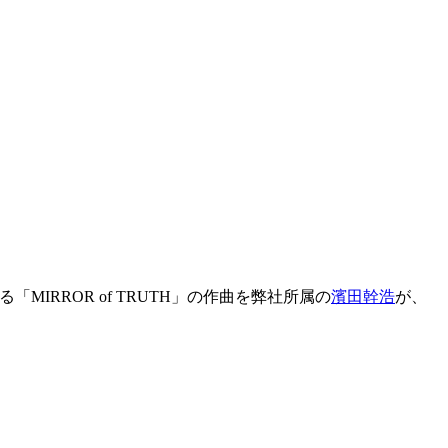
ている「MIRROR of TRUTH」の作曲を弊社所属の
濱田幹浩
が、