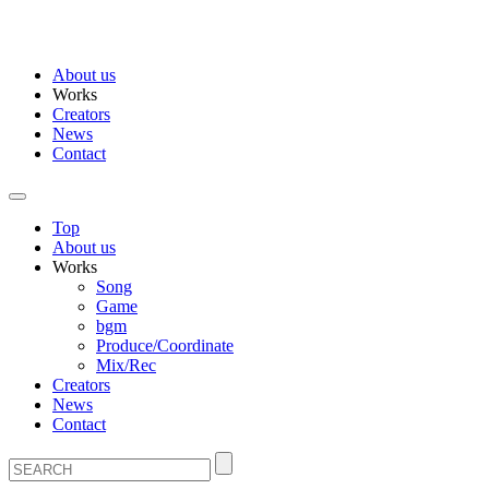
About us
Works
Creators
News
Contact
Top
About us
Works
Song
Game
bgm
Produce/Coordinate
Mix/Rec
Creators
News
Contact