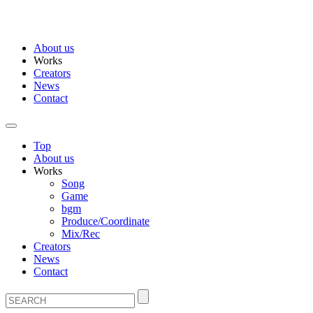
About us
Works
Creators
News
Contact
Top
About us
Works
Song
Game
bgm
Produce/Coordinate
Mix/Rec
Creators
News
Contact