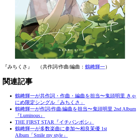
『みちくさ』 （共作詞/作曲/編曲：
鶴﨑輝一
）
関連記事
鶴﨑輝一が共作詞・作曲・編曲を担当〜鬼頭明里 きゃ
にめ限定シングル「みちくさ」
鶴﨑輝一が作詞/作曲/編曲を担当〜鬼頭明里 2nd Album
『Luminous』
THE FIRST STAR『イチバンボシ』
鶴﨑輝一が多数楽曲に参加〜相良茉優 1st
Album「Smile my style」