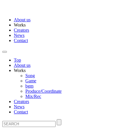
About us
Works
Creators
News
Contact
Top
About us
Works
Song
Game
bgm
Produce/Coordinate
Mix/Rec
Creators
News
Contact