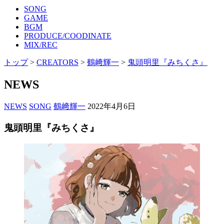
SONG
GAME
BGM
PRODUCE/COODINATE
MIX/REC
トップ
>
CREATORS
>
鶴﨑輝一
>
鬼頭明里『みちくさ』
NEWS
NEWS
SONG
鶴﨑輝一
2022年4月6日
鬼頭明里『みちくさ』