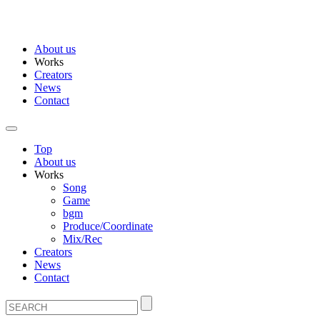
About us
Works
Creators
News
Contact
Top
About us
Works
Song
Game
bgm
Produce/Coordinate
Mix/Rec
Creators
News
Contact