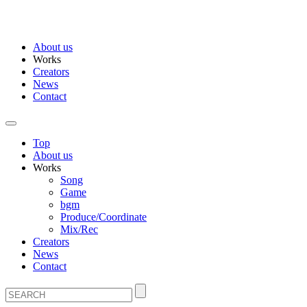
About us
Works
Creators
News
Contact
Top
About us
Works
Song
Game
bgm
Produce/Coordinate
Mix/Rec
Creators
News
Contact