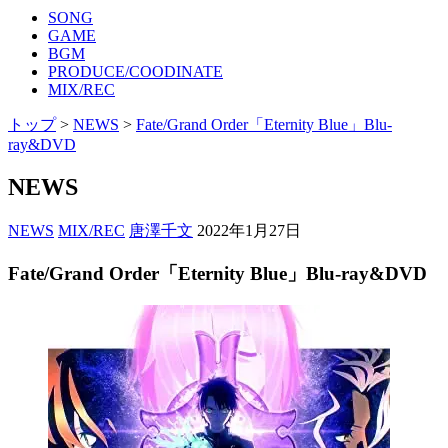
SONG
GAME
BGM
PRODUCE/COODINATE
MIX/REC
トップ
>
NEWS
>
Fate/Grand Order「Eternity Blue」Blu-
ray&DVD
NEWS
NEWS
MIX/REC
唐澤千文
2022年1月27日
Fate/Grand Order「Eternity Blue」Blu-ray&DVD