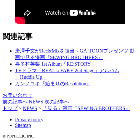
関連記事
唐澤千文がRec&Mixを担当～GA!TOONプレゼンツ!動
画で見る漫画『SEWING BROTHERS』
喜多村英梨 1st Album「RE;STORY」
TVドラマ「REAL⇔FAKE 2nd Stage」アルバム
「Huddle Up」
カンノユキ『始まりのResolution』
お問い合わせ
前の記事へ
NEWS
次の記事へ
トップ
>
NEWS
>
「見る」漫画『SEWING BROTHERS』
Privacy policy
Sitemap
© POPHOLIC INC.