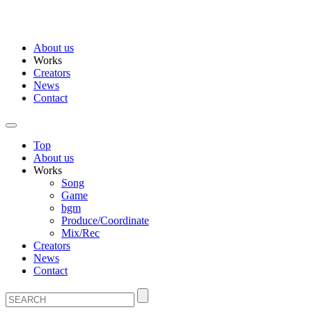
About us
Works
Creators
News
Contact
Top
About us
Works
Song
Game
bgm
Produce/Coordinate
Mix/Rec
Creators
News
Contact