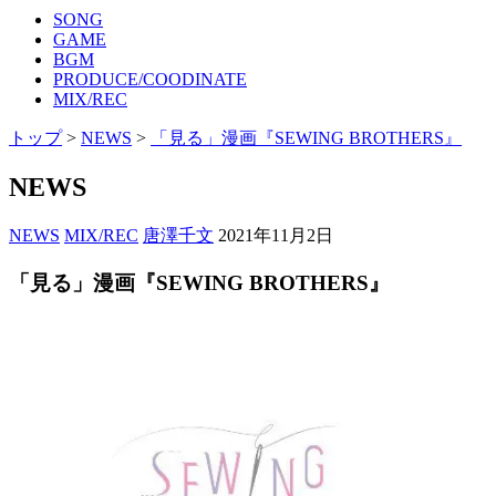
SONG
GAME
BGM
PRODUCE/COODINATE
MIX/REC
トップ
>
NEWS
>
「見る」漫画『SEWING BROTHERS』
NEWS
NEWS
MIX/REC
唐澤千文
2021年11月2日
「見る」漫画『SEWING BROTHERS』