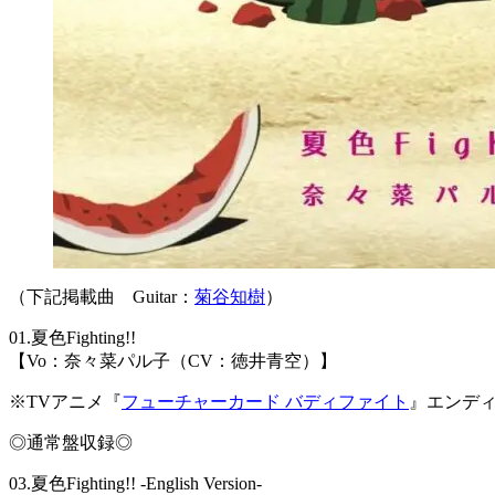
（下記掲載曲 Guitar：
菊谷知樹
）
01.夏色Fighting!!
【Vo：奈々菜パル子（CV：徳井青空）】
※TVアニメ『
フューチャーカード バディファイト
』エンデ
◎通常盤収録◎
03.夏色Fighting!! -English Version-