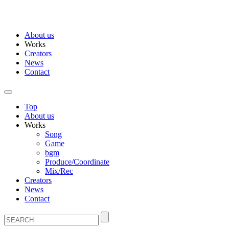
About us
Works
Creators
News
Contact
Top
About us
Works
Song
Game
bgm
Produce/Coordinate
Mix/Rec
Creators
News
Contact