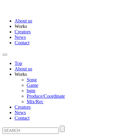
About us
Works
Creators
News
Contact
Top
About us
Works
Song
Game
bgm
Produce/Coordinate
Mix/Rec
Creators
News
Contact