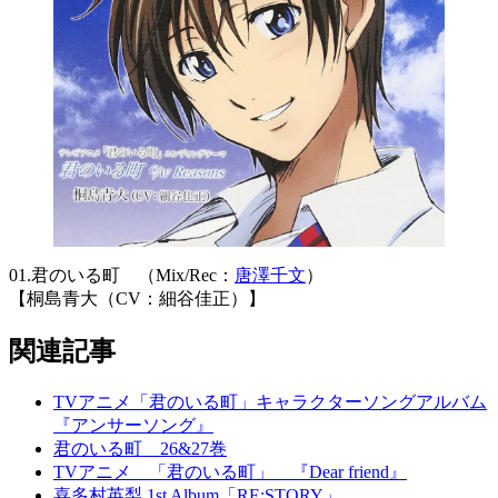
01.君のいる町 （Mix/Rec：
唐澤千文
）
【桐島青大（CV：細谷佳正）】
関連記事
TVアニメ「君のいる町」キャラクターソングアルバム
『アンサーソング』
君のいる町 26&27巻
TVアニメ 「君のいる町」 『Dear friend』
喜多村英梨 1st Album「RE;STORY」