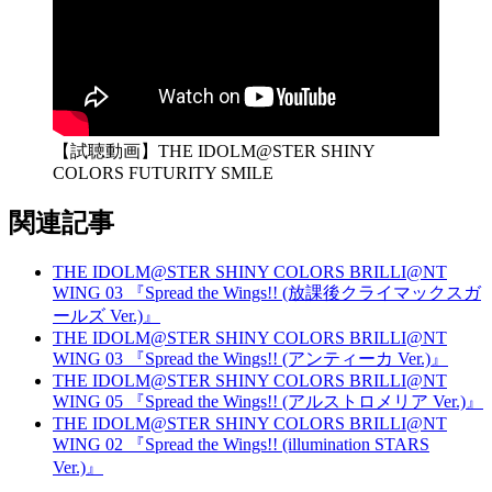
【試聴動画】THE IDOLM@STER SHINY
COLORS FUTURITY SMILE
関連記事
THE IDOLM@STER SHINY COLORS BRILLI@NT
WING 03 『Spread the Wings!! (放課後クライマックスガ
ールズ Ver.)』
THE IDOLM@STER SHINY COLORS BRILLI@NT
WING 03 『Spread the Wings!! (アンティーカ Ver.)』
THE IDOLM@STER SHINY COLORS BRILLI@NT
WING 05 『Spread the Wings!! (アルストロメリア Ver.)』
THE IDOLM@STER SHINY COLORS BRILLI@NT
WING 02 『Spread the Wings!! (illumination STARS
Ver.)』