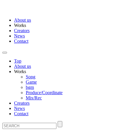
About us
Works
Creators
News
Contact
Top
About us
Works
Song
Game
bgm
Produce/Coordinate
Mix/Rec
Creators
News
Contact