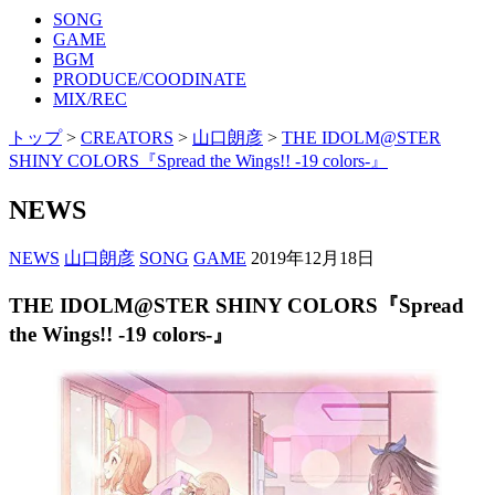
SONG
GAME
BGM
PRODUCE/COODINATE
MIX/REC
トップ
>
CREATORS
>
山口朗彦
>
THE IDOLM@STER
SHINY COLORS『Spread the Wings!! -19 colors-』
NEWS
NEWS
山口朗彦
SONG
GAME
2019年12月18日
THE IDOLM@STER SHINY COLORS『Spread
the Wings!! -19 colors-』