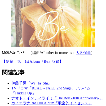
M09.Wa･Ta･Shi （編曲/All other instruments：
大久保薫
）
【伊藤千晃 1st Album『Be』収録】
関連記事
伊藤千晃『Wa･Ta･Shi』
TVドラマ「REAL⇔FAKE 2nd Stage」アルバム
「Huddle Up」
ナオト・インティライミ「The Best -10th Anniversary-」
カノエラナ 3rd Full Album「歌楽的イノセンス」