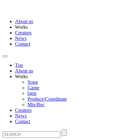
About us
Works
Creators
News
Contact
Top
About us
Works
Song
Game
bgm
Produce/Coordinate
Mix/Rec
Creators
News
Contact