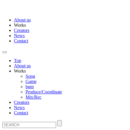
About us
Works
Creators
News
Contact
Top
About us
Works
Song
Game
bgm
Produce/Coordinate
Mix/Rec
Creators
News
Contact