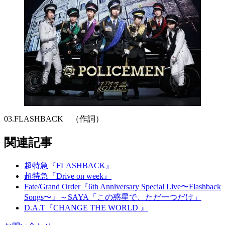
03.FLASHBACK （作詞）
関連記事
超特急『FLASHBACK』
超特急『Drive on week』
Fate/Grand Order『6th Anniversary Special Live〜Flashback
Songs〜』～SAYA「この惑星で、ただ一つだけ」
D.A.T『CHANGE THE WORLD 』