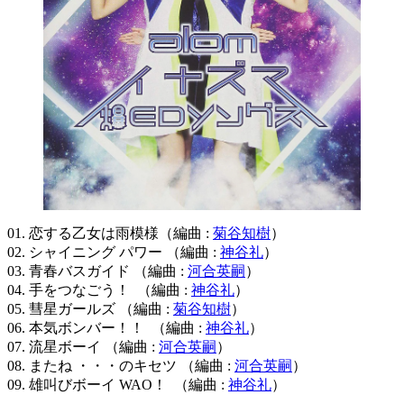
01. 恋する乙女は雨模様（編曲 :
菊谷知樹
）
02. シャイニング パワー （編曲 :
神谷礼
）
03. 青春バスガイド （編曲 :
河合英嗣
）
04. 手をつなごう！ （編曲 :
神谷礼
）
05. 彗星ガールズ （編曲 :
菊谷知樹
）
06. 本気ボンバー！！ （編曲 :
神谷礼
）
07. 流星ボーイ （編曲 :
河合英嗣
）
08. またね ・・・のキセツ （編曲 :
河合英嗣
）
09. 雄叫びボーイ WAO！ （編曲 :
神谷礼
）