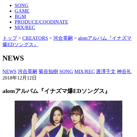
SONG
GAME
BGM
PRODUCE/COODINATE
MIX/REC
トップ
>
CREATORS
>
河合英嗣
>
alomアルバム『イナズマ
爆EDソングス』
NEWS
NEWS
河合英嗣
菊谷知樹
SONG
MIX/REC
唐澤千文
神谷礼
2018年12月12日
alomアルバム『イナズマ爆EDソングス』