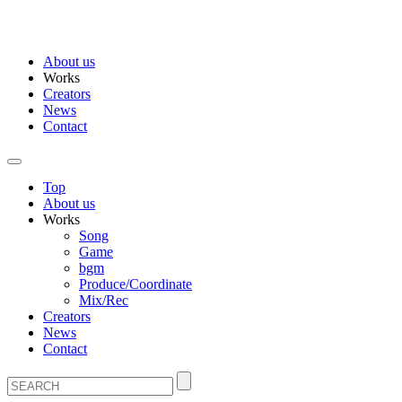
About us
Works
Creators
News
Contact
Top
About us
Works
Song
Game
bgm
Produce/Coordinate
Mix/Rec
Creators
News
Contact